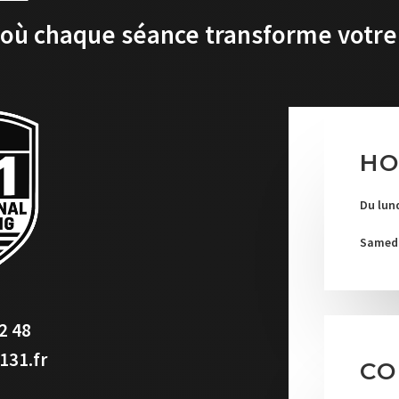
 où chaque séance transforme votre
HO
Du lund
Samedi 
2 48
131.fr
CO