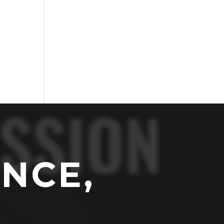
SSION
NCE,