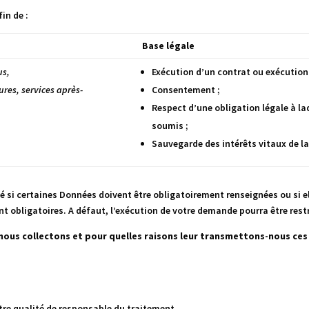
in de :
Base légale
us,
Exécution d’un contrat ou exécution
ures, services après-
Consentement ;
Respect d’une obligation légale à la
soumis ;
Sauvegarde des intérêts vitaux de l
é si certaines Données doivent être obligatoirement renseignées ou si e
nt obligatoires. A défaut, l’exécution de votre demande pourra être rest
 nous collectons et pour quelles raisons leur transmettons-nous ce
tre qualité de responsable du traitement.