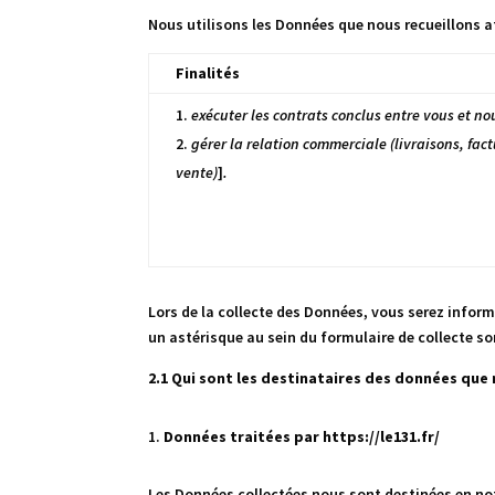
Nous utilisons les Données que nous recueillons af
Finalités
exécuter les contrats conclus entre vous et no
gérer la relation commerciale (livraisons, fact
vente)
]
.
Lors de la collecte des Données, vous serez inform
un astérisque au sein du formulaire de collecte so
2.1 Qui sont les destinataires des données que
Données traitées par https://le131.fr/
Les Données collectées nous sont destinées en no