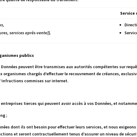
Service
us,
Direct
tures, services après-vente)
]
.
Servic
rganismes publics
s Données peuvent être transmises aux autorités compétentes sur requ
, aux organismes chargés d’effectuer le recouvrement de créances, exclus
d’infractions commises sur internet.
s entreprises tierces qui peuvent avoir accès à vos Données, et notamme
ng ;
es dont ils ont besoin pour effectuer leurs services, et nous exigeons q
ctions et seront contractuellement tenus d’assurer un niveau de sécuri